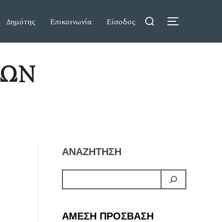
Search
Δημότης
Επικοινωνία
Είσοδος
TOGGLE S
for:
ΡΩΝ
ΑΝΑΖΗΤΗΣΗ
ΑΜΕΣΗ ΠΡΟΣΒΑΣΗ