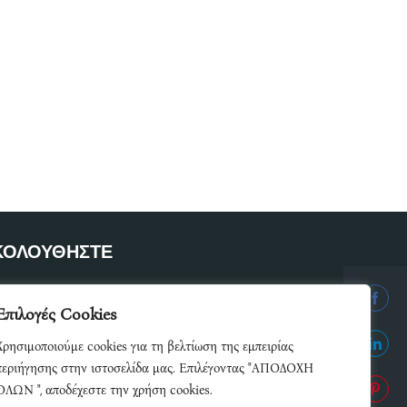
ΚΟΛΟΥΘΗΣΤΕ
ετε μέλος του δικτύου μας
Επιλογές Cookies
Share
Χρησιμοποιούμε cookies για τη βελτίωση της εμπειρίας
on
Share
περιήγησης στην ιστοσελίδα μας. Επιλέγοντας "ΑΠΟΔΟΧΗ
Facebo
ΟΛΩΝ ", αποδέχεστε την χρήση cookies.
on