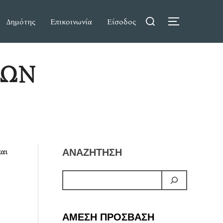
Search
Δημότης
Επικοινωνία
Είσοδος
TOGGLE S
for:
ΡΩΝ
αι
ΑΝΑΖΗΤΗΣΗ
ΑΜΕΣΗ ΠΡΟΣΒΑΣΗ