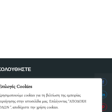
ΚΟΛΟΥΘΗΣΤΕ
ετε μέλος του δικτύου μας
Επιλογές Cookies
Share
Χρησιμοποιούμε cookies για τη βελτίωση της εμπειρίας
on
Share
περιήγησης στην ιστοσελίδα μας. Επιλέγοντας "ΑΠΟΔΟΧΗ
Facebo
ΟΛΩΝ ", αποδέχεστε την χρήση cookies.
on