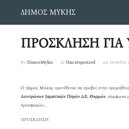
Skip
ΔΗΜΟΣ ΜΥΚΗΣ
to
content
ΠΡΟΣΚΛΗΣΗ ΓΙΑ
Posted
by
DimosMykis
in
Uncategorized
on
October 2
on
Ο Δήμος Μύκης προτίθεται να προβεί στην προμήθε
Λουτρώνων Ιαματικών Πηγών Δ.Ε. Θερμών
, σύμφωνα 
προσφορών…
ΠΡΟΣΚΛΗΣΗ