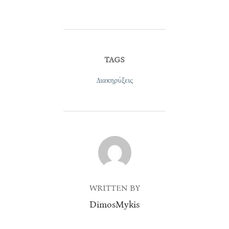
TAGS
Διακηρύξεις
POST AUTHOR
WRITTEN BY
DimosMykis