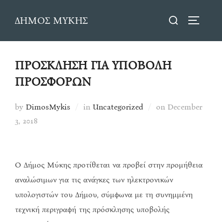
Skip
Search
ΔΗΜΟΣ ΜΥΚΗΣ
to
TOGGLE
for:
content
ΠΡΟΣΚΛΗΣΗ ΓΙΑ ΥΠΟΒΟΛΗ
ΠΡΟΣΦΟΡΩΝ
Posted
by
DimosMykis
in
Uncategorized
on
December
on
3, 2018
Ο Δήμος Μύκης προτίθεται να προβεί στην προμήθεια
αναλώσιμων για τις ανάγκες των ηλεκτρονικών
υπολογιστών του Δήμου, σύμφωνα με τη συνημμένη
τεχνική περιγραφή της πρόσκλησης υποβολής