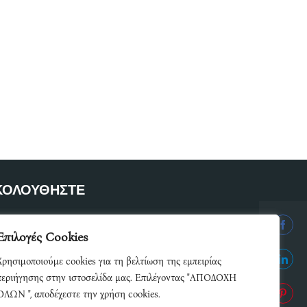
ΚΟΛΟΥΘΗΣΤΕ
ετε μέλος του δικτύου μας
Επιλογές Cookies
Share
Χρησιμοποιούμε cookies για τη βελτίωση της εμπειρίας
on
Share
περιήγησης στην ιστοσελίδα μας. Επιλέγοντας "ΑΠΟΔΟΧΗ
Facebo
ΟΛΩΝ ", αποδέχεστε την χρήση cookies.
on