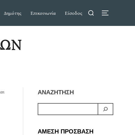
Search
Δημότης
Επικοινωνία
Είσοδος
TOGGLE S
for:
ΡΩΝ
και
ΑΝΑΖΗΤΗΣΗ
ΑΜΕΣΗ ΠΡΟΣΒΑΣΗ