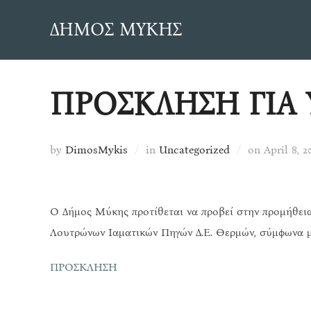
Skip
ΔΗΜΟΣ ΜΥΚΗΣ
to
content
ΠΡΟΣΚΛΗΣΗ ΓΙΑ
Posted
by
DimosMykis
in
Uncategorized
on
April 8, 2
on
Ο Δήμος Μύκης προτίθεται να προβεί στην προμήθεια 
Λουτρώνων Ιαματικών Πηγών Δ.Ε. Θερμών, σύμφωνα 
ΠΡΟΣΚΛΗΣΗ