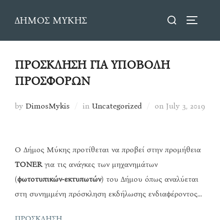
Skip
Search
ΔΗΜΟΣ ΜΥΚΗΣ
to
TOGGLE
for:
content
ΠΡΟΣΚΛΗΣΗ ΓΙΑ ΥΠΟΒΟΛΗ
ΠΡΟΣΦΟΡΩΝ
Posted
by
DimosMykis
in
Uncategorized
on
July 3, 2019
on
Ο Δήμος Μύκης προτίθεται να προβεί στην προμήθεια
TONER
για τις ανάγκες των μηχανημάτων
(
φωτοτυπικών-εκτυπωτών
) του Δήμου όπως αναλύεται
στη συνημμένη πρόσκληση εκδήλωσης ενδιαφέροντος…
ΠΡΟΣΚΛΗΣΗ