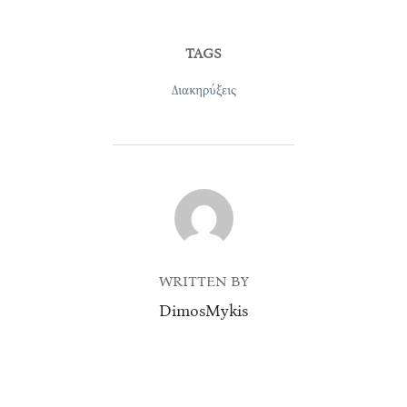
TAGS
Διακηρύξεις
POST AUTHOR
WRITTEN BY
DimosMykis