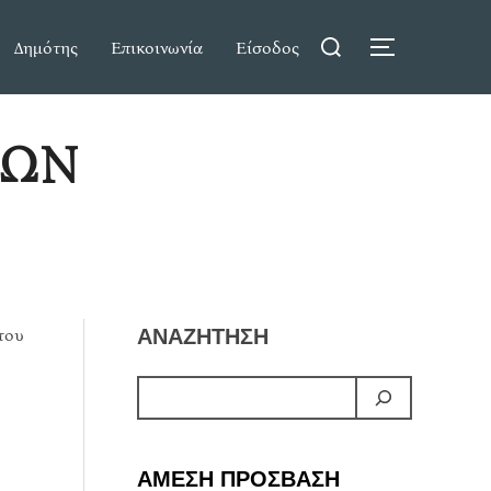
Search
Δημότης
Επικοινωνία
Είσοδος
TOGGLE S
for:
ΡΩΝ
του
ΑΝΑΖΗΤΗΣΗ
ΑΜΕΣΗ ΠΡΟΣΒΑΣΗ