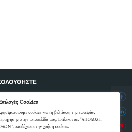
ΚΟΛΟΥΘΗΣΤΕ
ετε μέλος του δικτύου μας
Επιλογές Cookies
Share
Χρησιμοποιούμε cookies για τη βελτίωση της εμπειρίας
on
Share
περιήγησης στην ιστοσελίδα μας. Επιλέγοντας "ΑΠΟΔΟΧΗ
Facebo
ΟΛΩΝ ", αποδέχεστε την χρήση cookies.
on