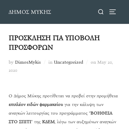
Skip
Search
ΔΗΜΟΣ ΜΥΚΗΣ
to
TOGGLE
for:
content
ΠΡΟΣΚΛΗΣΗ ΓΙΑ ΥΠΟΒΟΛΗ
ΠΡΟΣΦΟΡΩΝ
Posted
by
DimosMykis
in
Uncategorized
on
May 20,
on
2020
Ο Δήμος Μύκης προτίθεται να προβεί στην προμήθεια
επιπλέον ειδών φαρμακείου
για την κάλυψη των
αναγκών λειτουργίας του προγράμματος “
ΒΟΗΘΕΙΑ
ΣΤΟ ΣΠΙΤΙ
” της
ΚΔΕΜ
, λόγω των αυξημένων αναγκών