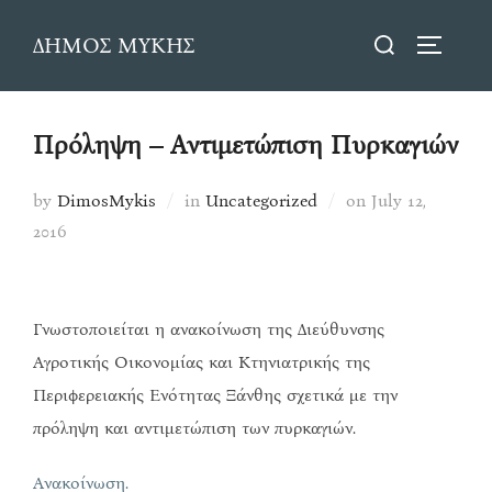
Skip
Search
ΔΗΜΟΣ ΜΥΚΗΣ
to
TOGGLE
for:
content
Πρόληψη – Αντιμετώπιση Πυρκαγιών
Posted
by
DimosMykis
in
Uncategorized
on
July 12,
on
2016
Γνωστοποιείται η ανακοίνωση της Διεύθυνσης
Αγροτικής Οικονομίας και Κτηνιατρικής της
Περιφερειακής Ενότητας Ξάνθης σχετικά με την
πρόληψη και αντιμετώπιση των πυρκαγιών.
Ανακοίνωση.