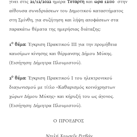
γίνει στις
21/12/2022
ημέρα
Τετάρτη
και
ώρα 12:00
στην
αίθουσα συνεδριάσεων του Δημοτικού καταστήματος
στη Σμίνθη, για συζήτηση και λήψη αποφάσεων στα
παρακάτω θέματα της ημερήσιας διάταξης:
ο
1
θέμα:
Έγκριση Πρακτικού ΙΙΙ για την προμήθεια
καυσίμων κίνησης και θέρμανσης Δήμου Μύκης.
(Εισήγηση: Δήμητρα Πλουμιστού).
ο
2
θέμα:
Έγκριση Πρακτικού Ι του ηλεκτρονικού
διαγωνισμού με τίτλο «Καθαρισμός κοινόχρηστων
χώρων Δήμου Μύκης» και κήρυξή του ως άγονος.
(Εισήγηση: Δήμητρα Πλουμιστού).
Ο ΠΡΟΕΔΡΟΣ
Ντελή Χουσεΐν Ριτβάν