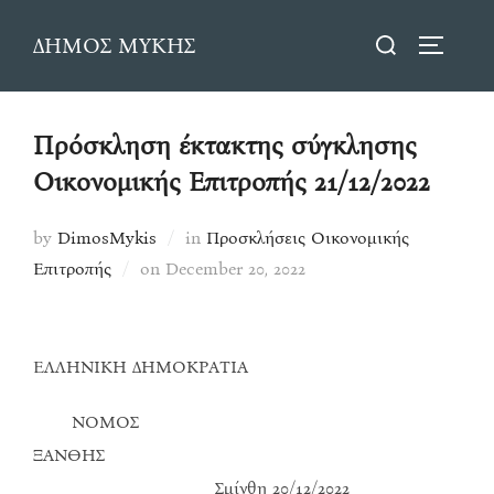
Skip
Search
ΔΗΜΟΣ ΜΥΚΗΣ
to
TOGGLE
for:
content
Πρόσκληση έκτακτης σύγκλησης
Οικονομικής Επιτροπής 21/12/2022
by
DimosMykis
in
Προσκλήσεις Οικονομικής
Posted
Επιτροπής
on
December 20, 2022
on
ΕΛΛΗΝΙΚΗ ΔΗΜΟΚΡΑΤΙΑ
ΝΟΜΟΣ
ΞΑΝΘΗΣ
Σμίνθη 20/12/2022