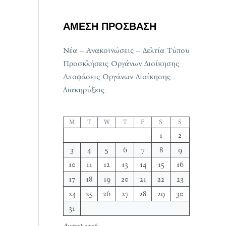
ΑΜΕΣΗ ΠΡΟΣΒΑΣΗ
Νέα – Ανακοινώσεις – Δελτία Τύπου
Προσκλήσεις Οργάνων Διοίκησης
Αποφάσεις Οργάνων Διοίκησης
Διακηρύξεις
M
T
W
T
F
S
S
1
2
3
4
5
6
7
8
9
10
11
12
13
14
15
16
17
18
19
20
21
22
23
24
25
26
27
28
29
30
31
August 2026