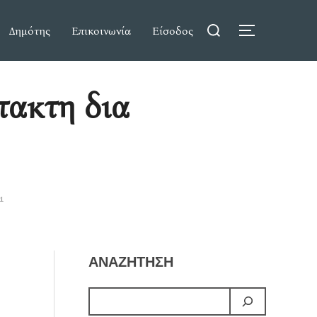
Search
Δημότης
Επικοινωνία
Είσοδος
TOGGLE S
for:
τακτη δια
1
ΑΝΑΖΗΤΗΣΗ