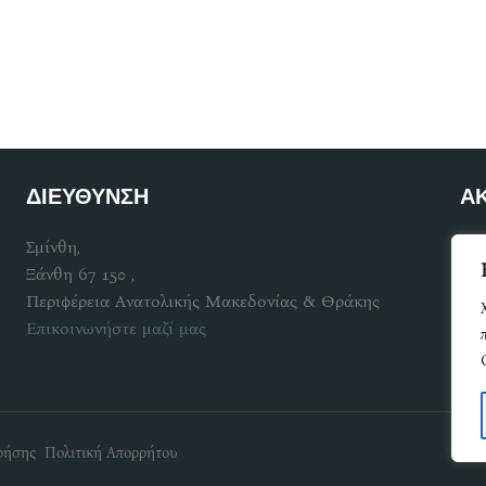
ΔΙΕΥΘΥΝΣΗ
Α
Σμίνθη,
Γίν
Ξάνθη 67 150 ,
Περιφέρεια Ανατολικής Μακεδονίας & Θράκης
Επικοινωνήστε μαζί μας
ρήσης Πολιτική Απορρήτου