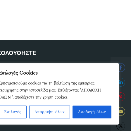
ΚΟΛΟΥΘΗΣΤΕ
ετε μέλος του δικτύου μας
Επιλογές Cookies
Share
Χρησιμοποιούμε cookies για τη βελτίωση της εμπειρίας
on
Share
περιήγησης στην ιστοσελίδα μας. Επιλέγοντας "ΑΠΟΔΟΧΗ
Facebo
ΟΛΩΝ ", αποδέχεστε την χρήση cookies.
on
Share
Linked
Επιλογές
Απόρριψη όλων
Αποδοχή όλων
on
Share
Pintere
Inspiro Theme
by
WPZOOM
on