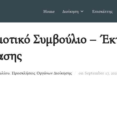
Home
Διοίκηση
Επισκέπτης
οτικό Συμβούλιο – Έκ
ασης
Posted
υλίου
,
Προσκλήσεις Οργάνων Διοίκησης
on
September 17, 202
on