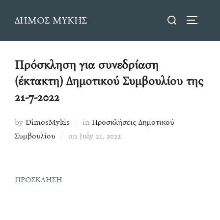
Skip
Search
ΔΗΜΟΣ ΜΥΚΗΣ
to
TOGGLE
for:
content
Πρόσκληση για συνεδρίαση
(έκτακτη) Δημοτικού Συμβουλίου της
21-7-2022
by
DimosMykis
in
Προσκλήσεις Δημοτικού
Posted
Συμβουλίου
on
July 21, 2022
on
ΠΡΟΣΚΛΗΣΗ