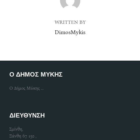
WRITTEN BY
DimosMykis
Ο ΔΗΜΟΣ ΜΥΚΗΣ
Ο Δήμος Μύκης ...
ΔΙΕΥΘΥΝΣΗ
Σμίνθη,
Ξάνθη 67 150 ,