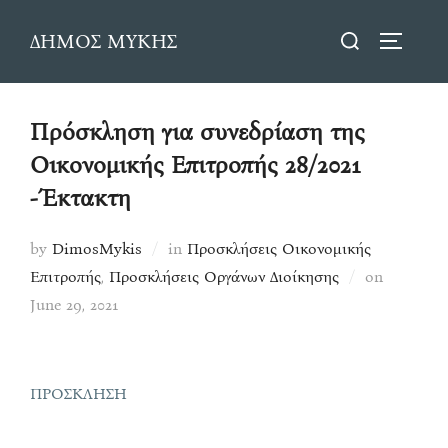
Skip
Search
ΔΗΜΟΣ ΜΥΚΗΣ
to
TOGGLE
for:
content
Πρόσκληση για συνεδρίαση της
Οικονομικής Επιτροπής 28/2021
-Έκτακτη
by
DimosMykis
in
Προσκλήσεις Οικονομικής
Posted
Επιτροπής
,
Προσκλήσεις Οργάνων Διοίκησης
on
on
June 29, 2021
ΠΡΟΣΚΛΗΣΗ