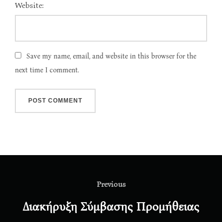
Website:
Save my name, email, and website in this browser for the
next time I comment.
Post
navigation
Previous
Previous
Διακήρυξη Σύμβασης Προμήθειας