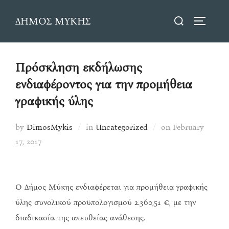
Skip
Search
ΔΗΜΟΣ ΜΥΚΗΣ
to
TOGGLE
for:
content
Πρόσκληση εκδήλωσης
ενδιαφέροντος για την προμήθεια
γραφικής ύλης
Posted
by
DimosMykis
in
Uncategorized
on
February
on
17, 2017
O Δήμος Μύκης ενδιαφέρεται για προμήθεια γραφικής
ύλης συνολικού προϋπολογισμού 2.360,51 €, με την
διαδικασία της απευθείας ανάθεσης.