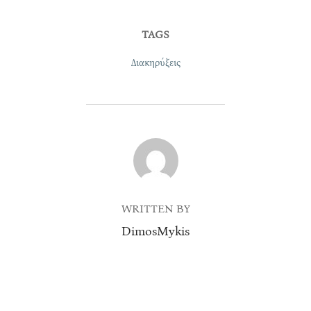
TAGS
Διακηρύξεις
POST AUTHOR
WRITTEN BY
DimosMykis