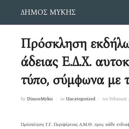
Skip
ΔΗΜΟΣ ΜΥΚΗΣ
to
content
Πρόσκληση εκδήλωσ
άδειας Ε.Δ.Χ. αυτο
τύπο, σύμφωνα με τ
Posted
by
DimosMykis
in
Uncategorized
on
February 
on
Πρόσκληση Γ.Γ. Περιφέρειας Α.Μ.Θ. προς κάθε ενδια