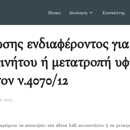
Home
Διοίκηση
Επισκέπτης
ης ενδιαφέροντος για
κινήτου ή μετατροπή υ
ον ν.4070/12
2, 2015
φερόμενο να αποκτήσει νέα άδεια ΕΔΧ αυτοκινήτου ή να μετατρ