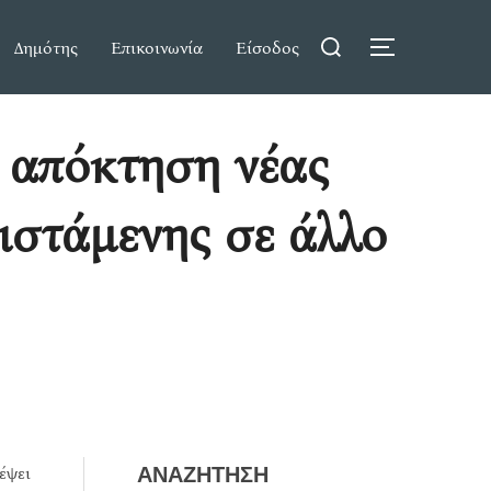
Search
Δημότης
Επικοινωνία
Είσοδος
TOGGLE S
for:
 απόκτηση νέας
φιστάμενης σε άλλο
έψει
ΑΝΑΖΗΤΗΣΗ