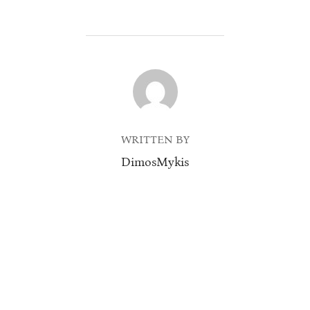
POST AUTHOR
WRITTEN BY
DimosMykis