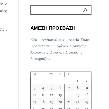
ου ο
οίες
ΑΜΕΣΗ ΠΡΟΣΒΑΣΗ
άλλο
Νέα – Ανακοινώσεις – Δελτία Τύπου
Προσκλήσεις Οργάνων Διοίκησης
Αποφάσεις Οργάνων Διοίκησης
Διακηρύξεις
M
T
W
T
F
S
S
1
2
3
4
5
6
7
8
9
10
11
12
13
14
15
16
17
18
19
20
21
22
23
24
25
26
27
28
29
30