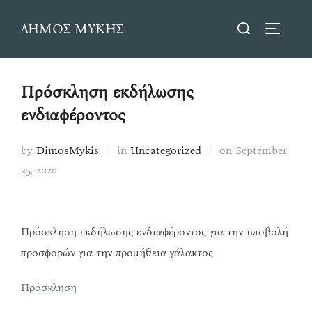
Skip
Search
ΔΗΜΟΣ ΜΥΚΗΣ
to
TOGGLE
for:
content
Πρόσκληση εκδήλωσης
ενδιαφέροντος
Posted
by
DimosMykis
in
Uncategorized
on
September
on
25, 2020
Πρόσκληση εκδήλωσης ενδιαφέροντος για την υποβολή
προσφορών για την προμήθεια γάλακτος
Πρόσκληση