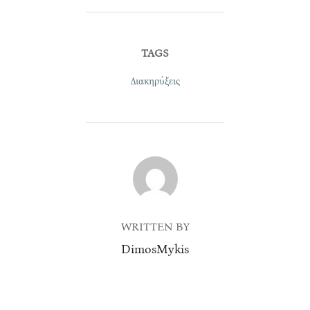
TAGS
Διακηρύξεις
POST AUTHOR
WRITTEN BY
DimosMykis