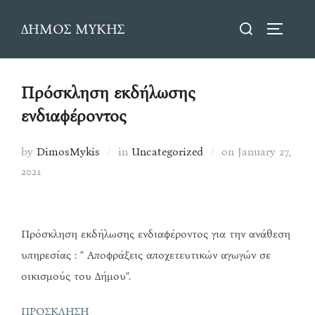
Skip
Search
ΔΗΜΟΣ ΜΥΚΗΣ
to
TOGGLE
for:
content
Πρόσκληση εκδήλωσης
ενδιαφέροντος
Posted
by
DimosMykis
in
Uncategorized
on
January 27,
on
2021
Πρόσκληση εκδήλωσης ενδιαφέροντος για την ανάθεση
υπηρεσίας : ” Αποφράξεις αποχετευτικών αγωγών σε
οικισμούς του Δήμου”.
ΠΡΟΣΚΛΗΣΗ