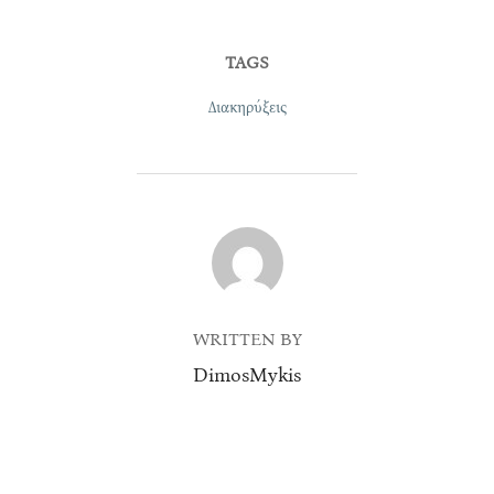
TAGS
Διακηρύξεις
POST AUTHOR
WRITTEN BY
DimosMykis