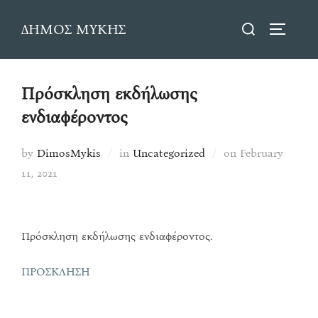
Skip
Search
ΔΗΜΟΣ ΜΥΚΗΣ
to
TOGGLE
for:
content
Πρόσκληση εκδήλωσης
ενδιαφέροντος
Posted
by
DimosMykis
in
Uncategorized
on
February
on
11, 2021
Πρόσκληση εκδήλωσης ενδιαφέροντος.
ΠΡΟΣΚΛΗΣΗ