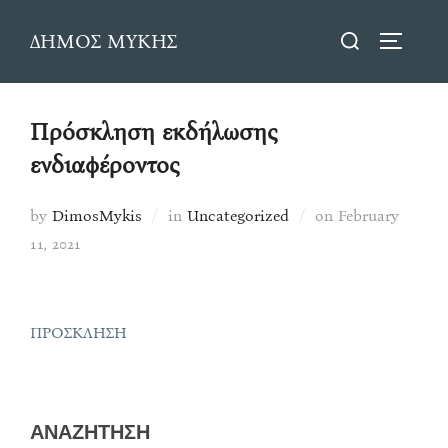
Skip
Search
ΔΗΜΟΣ ΜΥΚΗΣ
to
TOGGLE
for:
content
Πρόσκληση εκδήλωσης
ενδιαφέροντος
Posted
by
DimosMykis
in
Uncategorized
on
February
on
11, 2021
ΠΡΟΣΚΛΗΣΗ
ΑΝΑΖΗΤΗΣΗ