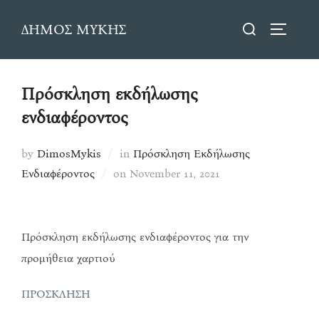
Skip
Search
ΔΗΜΟΣ ΜΥΚΗΣ
to
TOGGLE
for:
content
Πρόσκληση εκδήλωσης
ενδιαφέροντος
by
DimosMykis
in
Πρόσκληση Εκδήλωσης
Posted
Ενδιαφέροντος
on
November 11, 2021
on
Πρόσκληση εκδήλωσης ενδιαφέροντος για την
προμήθεια χαρτιού
ΠΡΟΣΚΛΗΣΗ