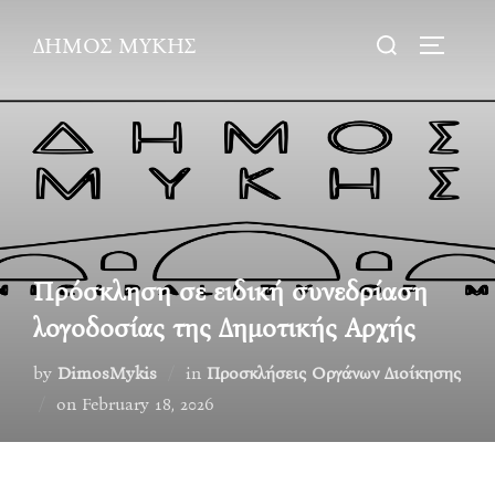
Skip
Search
ΔΗΜΟΣ ΜΥΚΗΣ
to
TOGGLE
for:
content
Πρόσκληση σε ειδική συνεδρίαση
λογοδοσίας της Δημοτικής Αρχής
by
DimosMykis
in
Προσκλήσεις Οργάνων Διοίκησης
Posted
on
February 18, 2026
on