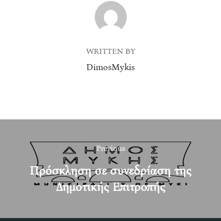
POST AUTHOR
WRITTEN BY
DimosMykis
Post
navigation
Previous
Previous
Πρόσκληση σε συνεδρίαση της
Δημοτικής Επιτροπής