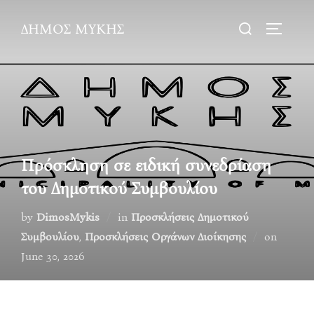
Skip
Search
ΔΗΜΟΣ ΜΥΚΗΣ
to
TOGGLE
for:
content
Πρόσκληση σε ειδική συνεδρίαση
του Δημοτικού Συμβουλίου
by
DimosMykis
in
Προσκλήσεις Δημοτικού
Posted
Συμβουλίου
,
Προσκλήσεις Οργάνων Διοίκησης
on
on
June 30, 2026