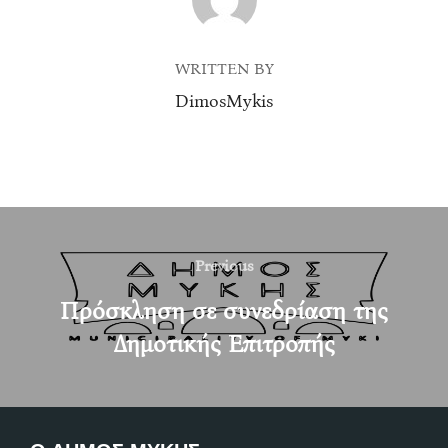
WRITTEN BY
DimosMykis
Post
navigation
Previous
Previous
Πρόσκληση σε συνεδρίαση της
Δημοτικής Επιτροπής