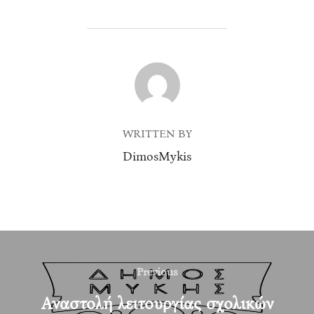
POST AUTHOR
WRITTEN BY
DimosMykis
Post
navigation
Previous
Previous
Αναστολή λειτουργίας σχολικών