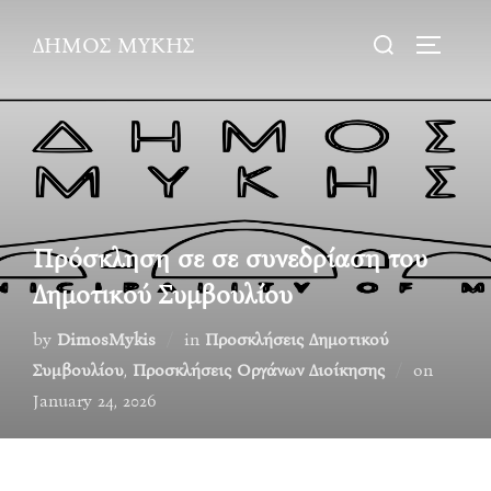
Skip
Search
ΔΗΜΟΣ ΜΥΚΗΣ
to
TOGGLE
for:
content
Πρόσκληση σε σε συνεδρίαση του
Δημοτικού Συμβουλίου
by
DimosMykis
in
Προσκλήσεις Δημοτικού
Posted
Συμβουλίου
,
Προσκλήσεις Οργάνων Διοίκησης
on
on
January 24, 2026