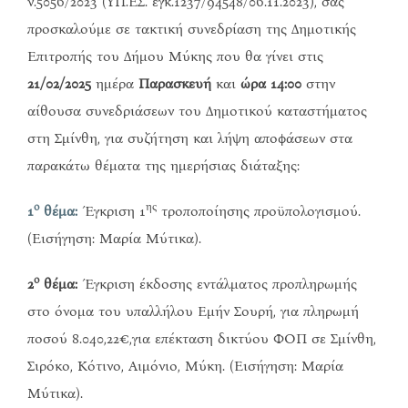
ν.5056/2023 (ΥΠ.ΕΣ. εγκ.1237/94548/06.11.2023), σας
προσκαλούμε σε τακτική συνεδρίαση της Δημοτικής
Επιτροπής του Δήμου Μύκης που θα γίνει στις
21/02/2025
ημέρα
Παρασκευή
και
ώρα 14:00
στην
αίθουσα συνεδριάσεων του Δημοτικού καταστήματος
στη Σμίνθη, για συζήτηση και λήψη αποφάσεων στα
παρακάτω θέματα της ημερήσιας διάταξης:
ο
ης
1
θέμα:
Έγκριση 1
τροποποίησης προϋπολογισμού.
(Εισήγηση: Μαρία Μύτικα).
ο
2
θέμα:
Έγκριση έκδοσης εντάλματος προπληρωμής
στο όνομα του υπαλλήλου Εμήν Σουρή, για πληρωμή
ποσού 8.040,22€,για επέκταση δικτύου ΦΟΠ σε Σμίνθη,
Σιρόκο, Κότινο, Αιμόνιο, Μύκη. (Εισήγηση: Μαρία
Μύτικα).