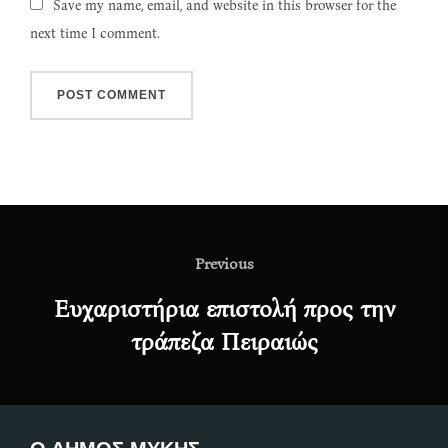
Save my name, email, and website in this browser for the
next time I comment.
Post
navigation
Previous
Previous
Ευχαριστήρια επιστολή προς την
τράπεζα Πειραιώς