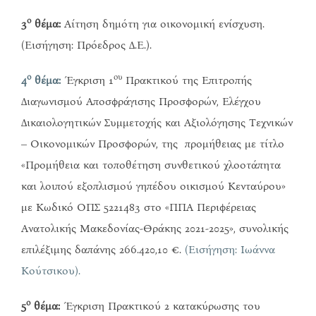
ο
3
θέμα:
Αίτηση δημότη για οικονομική ενίσχυση.
(Εισήγηση: Πρόεδρος Δ.Ε.).
ο
ου
4
θέμα:
Έγκριση 1
Πρακτικού της Επιτροπής
Διαγωνισμού Αποσφράγισης Προσφορών, Ελέγχου
Δικαιολογητικών Συμμετοχής και Αξιολόγησης Τεχνικών
– Οικονομικών Προσφορών, της προμήθειας με τίτλο
«Προμήθεια και τοποθέτηση συνθετικού χλοοτάπητα
και λοιπού εξοπλισμού γηπέδου οικισμού Κενταύρου»
με Κωδικό ΟΠΣ 5221483 στο «ΠΠΑ Περιφέρειας
Ανατολικής Μακεδονίας-Θράκης 2021-2025», συνολικής
επιλέξιμης δαπάνης 266.420,10 €.
(Εισήγηση: Ιωάννα
Κούτσικου).
ο
5
θέμα:
Έγκριση Πρακτικού 2 κατακύρωσης του