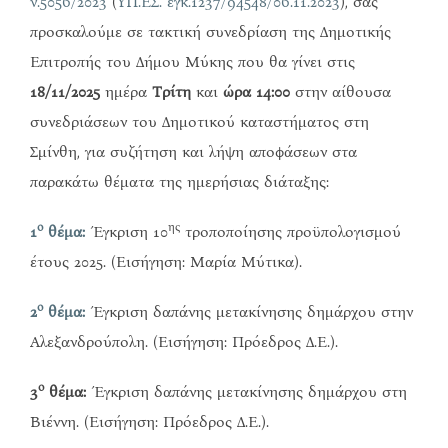
ν.5056/2023
(
ΥΠ.ΕΣ. εγκ.1237/94548/06.11.2023
), σας
προσκαλούμε σε τακτική συνεδρίαση της Δημοτικής
Επιτροπής του Δήμου Μύκης που θα γίνει στις
18/11/2025
ημέρα
Τρίτη
και
ώρα 14:00
στην αίθουσα
συνεδριάσεων του Δημοτικού καταστήματος στη
Σμίνθη, για συζήτηση και λήψη αποφάσεων στα
παρακάτω θέματα της ημερήσιας διάταξης:
ο
ης
1
θέμα:
Έγκριση 10
τροποποίησης προϋπολογισμού
έτους 2025. (Εισήγηση: Μαρία Μύτικα).
ο
2
θέμα:
Έγκριση δαπάνης μετακίνησης δημάρχου στην
Αλεξανδρούπολη. (Εισήγηση: Πρόεδρος Δ.Ε.).
ο
3
θέμα:
Έγκριση δαπάνης μετακίνησης δημάρχου στη
Βιέννη. (Εισήγηση: Πρόεδρος Δ.Ε.).