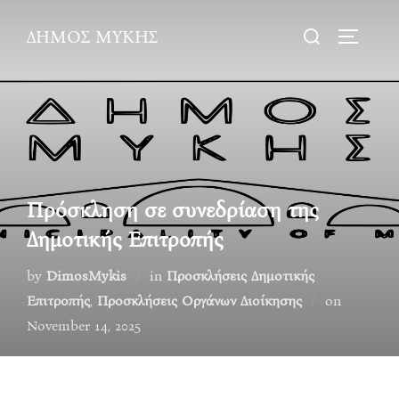
Skip
Search
ΔΗΜΟΣ ΜΥΚΗΣ
to
TOGGLE
for:
content
Πρόσκληση σε συνεδρίαση της
Δημοτικής Επιτροπής
by
DimosMykis
in
Προσκλήσεις Δημοτικής
Posted
Επιτροπής
,
Προσκλήσεις Οργάνων Διοίκησης
on
on
November 14, 2025