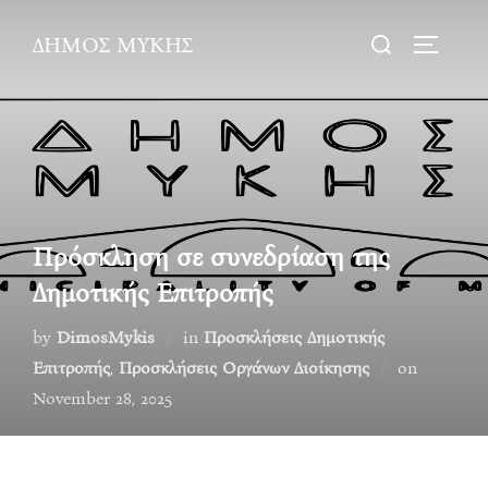
Skip
Search
ΔΗΜΟΣ ΜΥΚΗΣ
to
TOGGLE
for:
content
Πρόσκληση σε συνεδρίαση της
Δημοτικής Επιτροπής
by
DimosMykis
in
Προσκλήσεις Δημοτικής
Posted
Επιτροπής
,
Προσκλήσεις Οργάνων Διοίκησης
on
on
November 28, 2025