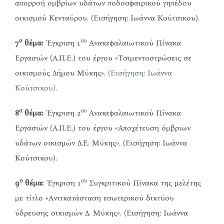
απορροή ομβρίων υδάτων ποδοσφαιρικού γηπέδου
οικισμού Κενταύρου. (Εισήγηση: Ιωάννα Κούτσικου).
ο
ου
7
θέμα:
Έγκριση 1
Ανακεφαλαιωτικού Πίνακα
Εργασιών (Α.Π.Ε.) του έργου «Τσιμεντοστρώσεις σε
οικισμούς Δήμου Μύκης».
(Εισήγηση: Ιωάννα
Κούτσικου).
ο
ου
8
θέμα:
Έγκριση 2
Ανακεφαλαιωτικού Πίνακα
Εργασιών (Α.Π.Ε.) του έργου «Αποχέτευση όμβριων
υδάτων οικισμών Δ.Ε. Μύκης». (Εισήγηση: Ιωάννα
Κούτσικου).
ο
ου
9
θέμα:
Έγκριση 1
Συγκριτικού Πίνακα της μελέτης
με τίτλο «Αντικατάσταση εσωτερικού δικτύου
ύδρευσης οικισμών Δ. Μύκης». (Εισήγηση: Ιωάννα