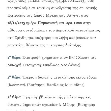
ν.5056/2023 (ΥΠ.ΕΣ. εγκ.1237/94548/06.11.2023), σας
προσκαλούμε σε τακτική συνεδρίαση της Δημοτικής
Επιτροπής του Δήμου Μύκης που θα γίνει στις
28/11/2025
ημέρα
Παρασκευή
και
ώρα 11:00
στην
αίθουσα συνεδριάσεων του Δημοτικού καταστήματος
στη Σμίνθη, για συζήτηση και λήψη αποφάσεων στα
παρακάτω θέματα της ημερήσιας διάταξης:
ο
1
θέμα:
Επιστροφή χρημάτων στον Εκήζ Χασάν του
Μπαχρή. (Εισήγηση: Νικόλαος Νεοκλέους).
ο
2
θέμα:
Έγκριση δαπάνης μετακίνησης εκτός έδρας
(Ιωάννινα). (Εισήγηση: Βασίλειος Μωυσίδης).
ο
ης
3
θέμα:
Έγκριση 4
κατανομής για λειτουργικές
δαπάνες δημοτικών σχολείων Δ. Μύκης. (Εισήγηση: