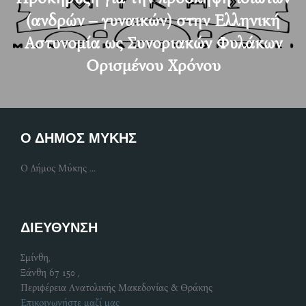
(ανδρών – γυναικών) στην Ελληνική
Αστυνομία ως Συνοριακών Φυλάκων
Ορισμένου Χρόνου
Ο ΔΗΜΟΣ ΜΥΚΗΣ
Ο Δήμος Μύκης ...
ΔΙΕΥΘΥΝΣΗ
Σμίνθη,
Ξάνθη 67 150 ,
Περιφέρεια Ανατολικής Μακεδονίας & Θράκης
Επικοινωνήστε μαζί μας