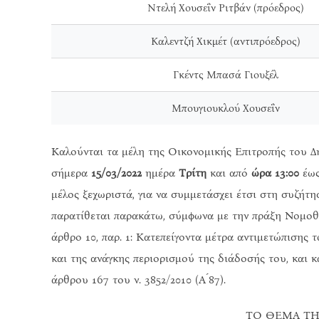
Ντελή Χουσεΐν Ριτβάν (πρόεδρος)
Καλεντζή Χικμέτ (αντιπρόεδρος)
Γκέντς Μπασά Γιουξέλ
Μπουγιουκλού Χουσεΐν
Καλούνται τα μέλη της Οικονομικής Επιτροπής του
σήμερα
15/03/2022
ημέρα
Τρίτη
και από
ώρα 13:00
έω
μέλος ξεχωριστά, για να συμμετάσχει έτσι στη συζήτ
παρατίθεται παρακάτω, σύμφωνα με την πράξη Νομοθετ
άρθρο 10, παρ. 1: Κατεπείγοντα μέτρα αντιμετώπισης
και της ανάγκης περιορισμού της διάδοσής του, και κα
άρθρου 167 του ν. 3852/2010 (Α ́87).
ΤΟ ΘΕΜΑ ΤΗ