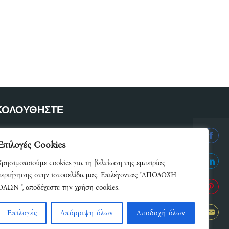
ΚΟΛΟΥΘΗΣΤΕ
ετε μέλος του δικτύου μας
Επιλογές Cookies
Share
Χρησιμοποιούμε cookies για τη βελτίωση της εμπειρίας
on
Share
περιήγησης στην ιστοσελίδα μας. Επιλέγοντας "ΑΠΟΔΟΧΗ
Facebo
ΟΛΩΝ ", αποδέχεστε την χρήση cookies.
on
Share
Linked
Επιλογές
Απόρριψη όλων
Αποδοχή όλων
on
Share
Pintere