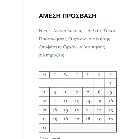
ΑΜΕΣΗ ΠΡΟΣΒΑΣΗ
Νέα – Ανακοινώσεις – Δελτία Τύπου
Προσκλήσεις Οργάνων Διοίκησης
Αποφάσεις Οργάνων Διοίκησης
Διακηρύξεις
M
T
W
T
F
S
S
1
2
3
4
5
6
7
8
9
10
11
12
13
14
15
16
17
18
19
20
21
22
23
24
25
26
27
28
29
30
31
August 2026