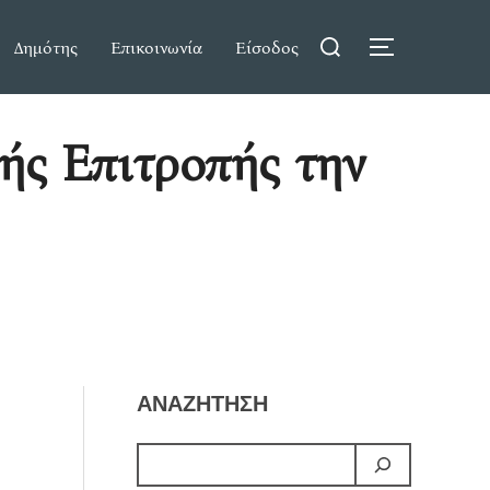
Search
Δημότης
Επικοινωνία
Είσοδος
TOGGLE S
for:
ής Επιτροπής την
ΑΝΑΖΗΤΗΣΗ