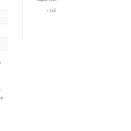
« Jul
υ
,
19