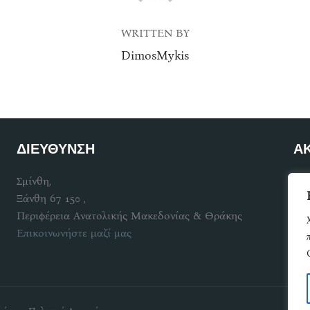
WRITTEN BY
DimosMykis
ΔΙΕΥΘΥΝΣΗ
Α
Σμίνθη,
Γίν
Ξάνθη 67 150 ,
Περιφέρεια Ανατολικής Μακεδονίας & Θράκης
Επικοινωνήστε μαζί μας