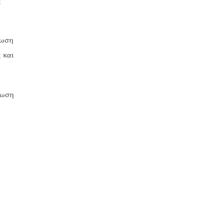
ς
ίωση
 και
ίωση