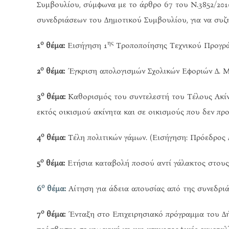
Συμβουλίου, σύμφωνα με το άρθρο 67 του Ν.3852/201
συνεδριάσεων του Δημοτικού Συμβουλίου, για να συζη
ο
ης
1
θέμα:
Εισήγηση 1
Τροποποίησης Τεχνικού Προγράμ
ο
2
θέμα:
Έγκριση απολογισμών Σχολικών Εφοριών Δ. Μύ
ο
3
θέμα:
Καθορισμός του συντελεστή του Τέλους Ακίν
εκτός οικισμού ακίνητα και σε οικισμούς που δεν προ
ο
4
θέμα:
Τέλη πολιτικών γάμων. (Εισήγηση: Πρόεδρος Δ.
ο
5
θέμα:
Ετήσια καταβολή ποσού αντί γάλακτος στους
ο
6
θέμα:
Αίτηση για άδεια απουσίας από της συνεδριάσε
ο
7
θέμα:
Ένταξη στο Επιχειρησιακό πρόγραμμα του Δή