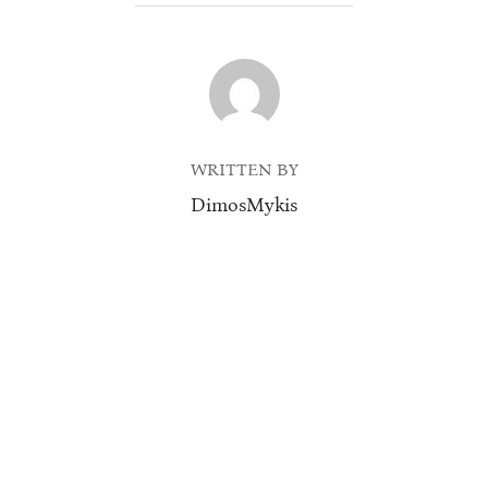
POST AUTHOR
WRITTEN BY
DimosMykis