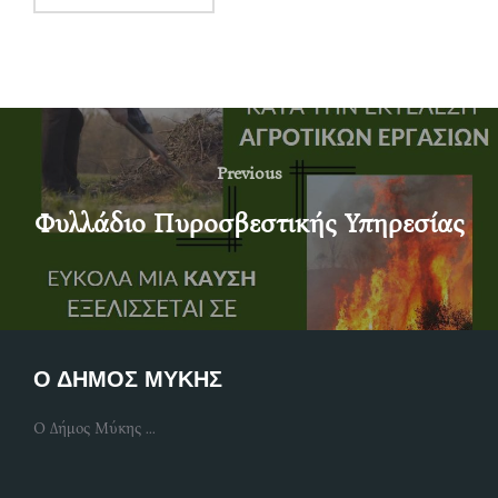
Post
navigation
Previous
Previous
Φυλλάδιο Πυροσβεστικής Υπηρεσίας
Ο ΔΗΜΟΣ ΜΥΚΗΣ
Ο Δήμος Μύκης ...