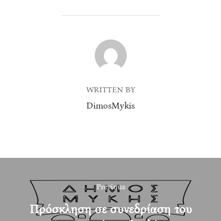
POST AUTHOR
WRITTEN BY
DimosMykis
Post
navigation
Previous
Previous
Πρόσκληση σε συνεδρίαση του