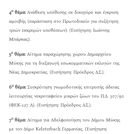
ο
4
θέμα:
Ανάθεση υπόθεσης σε δικηγόρο και έγκριση
αμοιβής (παράσταση στο Πρωτοδικείο για συζήτηση
τριών εκκρεμών υποθέσεων). (Εισήγηση: Ιωάννης
Μπάρκας).
ο
5
θέμα:
Αίτημα παραχώρησης χώρου Δημαρχείου
Μύκης για τη διεξαγωγή εσωκομματικών εκλογών της
Νέας Δημοκρατίας. (Εισήγηση: Πρόεδρος Δ.Σ.).
ο
6
θέμα:
Συγκρότηση γνωμοδοτικής επιτροπής άδειας
λειτουργίας νεκροταφείου μικρών ζώων του Π.Δ. 307/90
(ΦΕΚ-127 Α). (Εισήγηση: Πρόεδρος Δ.Σ.).
ο
7
θέμα:
Αίτημα για Αδελφοποίηση του Δήμου Μύκης
με τον Δήμο Kelsterbach Γερμανίας. (Εισήγηση: