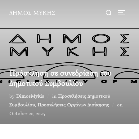
Skip
Search
ΔΗΜΟΣ ΜΥΚΗΣ
to
TOGGLE
for:
content
Πρόσκληση σε συνεδρίαση του
Δημοτικού Συμβουλίου
by
DimosMykis
in
Προσκλήσεις Δημοτικού
Posted
Συμβουλίου
,
Προσκλήσεις Οργάνων Διοίκησης
on
on
October 20, 2025