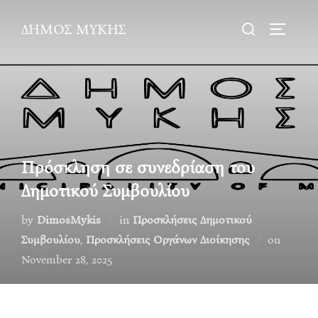
Skip
Search
ΔΗΜΟΣ ΜΥΚΗΣ
to
TOGGLE
for:
content
Πρόσκληση σε συνεδρίαση του
Δημοτικού Συμβουλίου
by
DimosMykis
in
Προσκλήσεις Δημοτικού
Posted
Συμβουλίου
,
Προσκλήσεις Οργάνων Διοίκησης
on
on
November 28, 2025