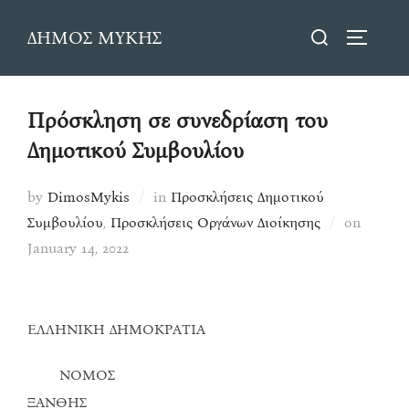
Skip
Search
ΔΗΜΟΣ ΜΥΚΗΣ
to
TOGGLE
for:
content
Πρόσκληση σε συνεδρίαση του
Δημοτικού Συμβουλίου
by
DimosMykis
in
Προσκλήσεις Δημοτικού
Posted
Συμβουλίου
,
Προσκλήσεις Οργάνων Διοίκησης
on
on
January 14, 2022
ΕΛΛΗΝΙΚΗ ΔΗΜΟΚΡΑΤΙΑ
ΝΟΜΟΣ
ΞΑΝΘΗΣ