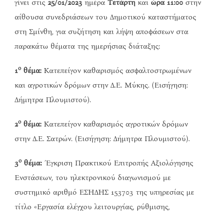
γίνει στις
25/01/2023
ημέρα
Τετάρτη
και
ώρα 11:00
στην
αίθουσα συνεδριάσεων του Δημοτικού καταστήματος
στη Σμίνθη, για συζήτηση και λήψη αποφάσεων στα
παρακάτω θέματα της ημερήσιας διάταξης:
ο
1
θέμα:
Κατεπείγον καθαρισμός ασφαλτοστρωμένων
και αγροτικών δρόμων στην Δ.Ε. Μύκης. (Εισήγηση:
Δήμητρα Πλουμιστού).
ο
2
θέμα:
Κατεπείγον καθαρισμός αγροτικών δρόμων
στην Δ.Ε. Σατρών. (Εισήγηση: Δήμητρα Πλουμιστού).
ο
3
θέμα:
Έγκριση Πρακτικού Επιτροπής Αξιολόγησης
Ενστάσεων, του ηλεκτρονικού διαγωνισμού με
συστημικό αριθμό ΕΣΗΔΗΣ 153703 της υπηρεσίας με
τίτλο «Εργασία ελέγχου λειτουργίας, ρύθμισης,