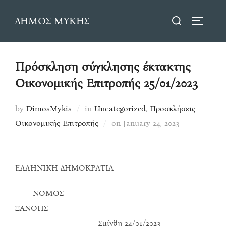
Skip
Search
ΔΗΜΟΣ ΜΥΚΗΣ
to
TOGGLE
for:
content
Πρόσκληση σύγκλησης έκτακτης
Οικονομικής Επιτροπής 25/01/2023
by
DimosMykis
in
Uncategorized
,
Προσκλήσεις
Posted
Οικονομικής Επιτροπής
on
January 24, 2023
on
ΕΛΛΗΝΙΚΗ ΔΗΜΟΚΡΑΤΙΑ
ΝΟΜΟΣ
ΞΑΝΘΗΣ
Σμίνθη 24/01/2023