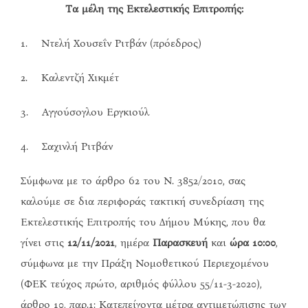
Τα μέλη της Εκτελεστικής Επιτροπής:
1. Ντελή Χουσεΐν Ριτβάν (πρόεδρος)
2. Καλεντζή Χικμέτ
3. Αγγούσογλου Εργκιούλ
4. Σαχινλή Ριτβάν
Σύμφωνα με το άρθρο
62 του Ν. 3852/2010, σας
καλούμε σε δια περιφοράς τακτική συνεδρίαση της
Εκτελεστικής Επιτροπής του Δήμου Μύκης, που θα
γίνει στις
12/11/2021
, ημέρα
Παρασκευή
και
ώρα 10:00
,
σύμφωνα με την Πράξη Νομοθετικού Περιεχομένου
(ΦΕΚ τεύχος πρώτο, αριθμός φύλλου 55/11-3-2020),
άρθρο 10, παρ.1: Κατεπείγοντα μέτρα αντιμετώπισης των