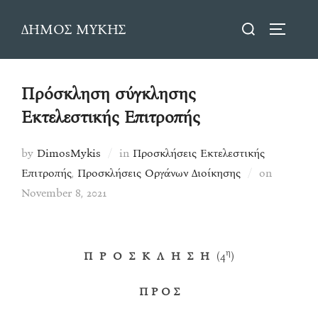
Skip
Search
ΔΗΜΟΣ ΜΥΚΗΣ
to
TOGGLE
for:
content
Πρόσκληση σύγκλησης
Εκτελεστικής Επιτροπής
by
DimosMykis
in
Προσκλήσεις Εκτελεστικής
Posted
Επιτροπής
,
Προσκλήσεις Οργάνων Διοίκησης
on
on
November 8, 2021
η
Π Ρ Ο Σ Κ Λ Η Σ Η
(4
)
Π Ρ Ο Σ