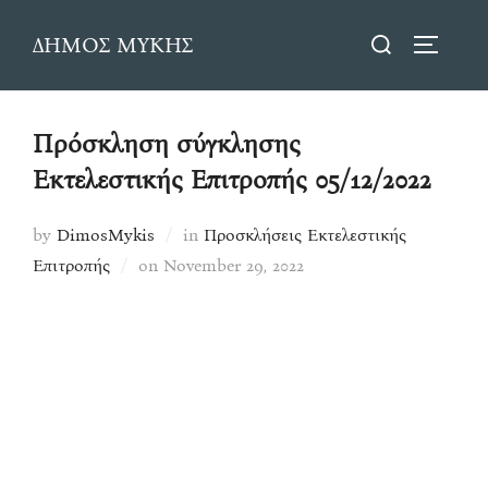
Skip
Search
ΔΗΜΟΣ ΜΥΚΗΣ
to
TOGGLE
for:
content
Πρόσκληση σύγκλησης
Εκτελεστικής Επιτροπής 05/12/2022
by
DimosMykis
in
Προσκλήσεις Εκτελεστικής
Posted
Επιτροπής
on
November 29, 2022
on