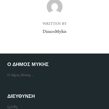
POST AUTHOR
WRITTEN BY
DimosMykis
Ο ΔΗΜΟΣ ΜΥΚΗΣ
Ο Δήμος Μύκης ...
ΔΙΕΥΘΥΝΣΗ
Σμίνθη,