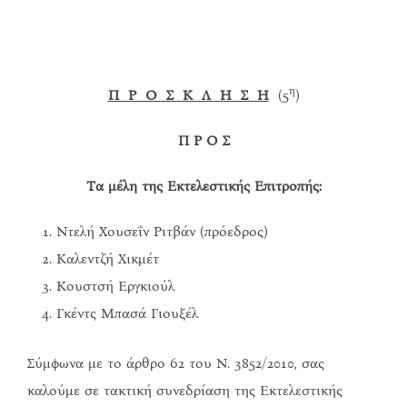
η
Π Ρ Ο Σ Κ Λ Η Σ Η
(5
)
Π Ρ Ο Σ
Τα μέλη της Εκτελεστικής Επιτροπής:
Ντελή Χουσεΐν Ριτβάν (πρόεδρος)
Καλεντζή Χικμέτ
Κουστσή Εργκιούλ
Γκέντς Μπασά Γιουξέλ
Σύμφωνα με το άρθρο 62 του Ν. 3852/2010, σας
καλούμε σε τακτική συνεδρίαση της Εκτελεστικής