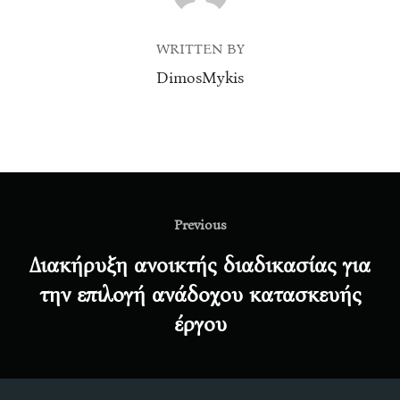
WRITTEN BY
DimosMykis
Post
navigation
Previous
Previous
Διακήρυξη ανοικτής διαδικασίας για
την επιλογή ανάδοχου κατασκευής
έργου