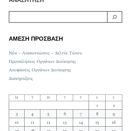
ΑΝΑΖΗΤΗΣΗ
ΑΜΕΣΗ ΠΡΟΣΒΑΣΗ
Νέα – Ανακοινώσεις – Δελτία Τύπου
Προσκλήσεις Οργάνων Διοίκησης
Αποφάσεις Οργάνων Διοίκησης
Διακηρύξεις
M
T
W
T
F
S
S
1
2
3
4
5
6
7
8
9
10
11
12
13
14
15
16
17
18
19
20
21
22
23