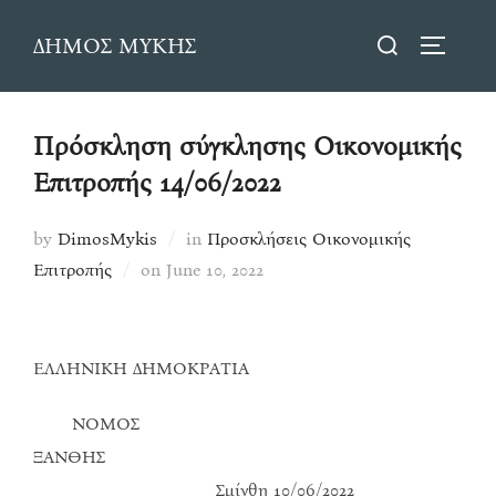
Skip
Search
ΔΗΜΟΣ ΜΥΚΗΣ
to
TOGGLE
for:
content
Πρόσκληση σύγκλησης Οικονομικής
Επιτροπής 14/06/2022
by
DimosMykis
in
Προσκλήσεις Οικονομικής
Posted
Επιτροπής
on
June 10, 2022
on
ΕΛΛΗΝΙΚΗ ΔΗΜΟΚΡΑΤΙΑ
ΝΟΜΟΣ
ΞΑΝΘΗΣ
Σμίνθη 10/06/2022