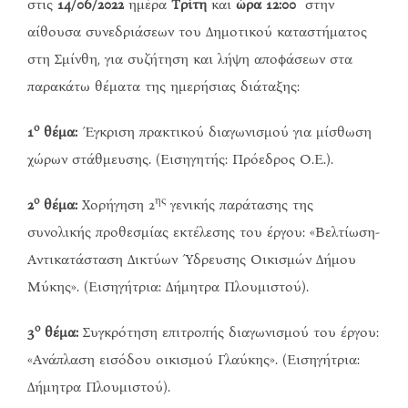
στις
14/06/2022
ημέρα
Τρίτη
και
ώρα 12:00
στην
αίθουσα συνεδριάσεων του Δημοτικού καταστήματος
στη Σμίνθη, για συζήτηση και λήψη αποφάσεων στα
παρακάτω θέματα της ημερήσιας διάταξης:
ο
1
θέμα:
Έγκριση πρακτικού διαγωνισμού για μίσθωση
χώρων στάθμευσης. (Εισηγητής: Πρόεδρος Ο.Ε.).
ο
ης
2
θέμα:
Χορήγηση 2
γενικής παράτασης της
συνολικής προθεσμίας εκτέλεσης του έργου: «Βελτίωση-
Αντικατάσταση Δικτύων Ύδρευσης Οικισμών Δήμου
Μύκης». (Εισηγήτρια: Δήμητρα Πλουμιστού).
ο
3
θέμα:
Συγκρότηση επιτροπής διαγωνισμού του έργου:
«Ανάπλαση εισόδου οικισμού Γλαύκης». (Εισηγήτρια:
Δήμητρα Πλουμιστού).