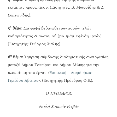
εκτάκτου προσωπικού. (Εισηγητές: Β. Μωυσίδης & Δ.
Συμεωνίδης).
ο
5
θέμα:
Διαγραφή βεβαιωθέντων ποσών τελών
καθαριότητας & φωτισμού (για Ιμάμ Εφένδη Ιρφάν).
(Εισηγητής: Γεώργιος Χιάλης).
ο
6
θέμα:
Έγκριση σύμβασης διαδημοτικής συνεργασίας
μεταξύ Δήμου Τοπείρου και Δήμου Μύκης για την
υλοποίηση του έργου «
Επισκευή – Διαμόρφωση
Γηπέδου Αβάτου
». (Εισηγητής: Πρόεδρος Ο.Ε.).
Ο ΠΡΟΕΔΡΟΣ
Ντελή Χουσεΐν Ριτβάν