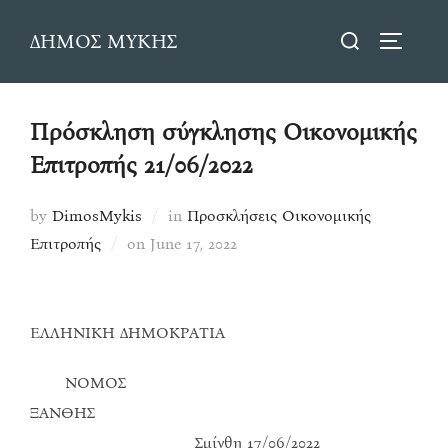
Skip
Search
ΔΗΜΟΣ ΜΥΚΗΣ
to
TOGGLE
for:
content
Πρόσκληση σύγκλησης Οικονομικής
Επιτροπής 21/06/2022
by
DimosMykis
in
Προσκλήσεις Οικονομικής
Posted
Επιτροπής
on
June 17, 2022
on
ΕΛΛΗΝΙΚΗ ΔΗΜΟΚΡΑΤΙΑ
ΝΟΜΟΣ
ΞΑΝΘΗΣ
Σμίνθη 17/06/2022