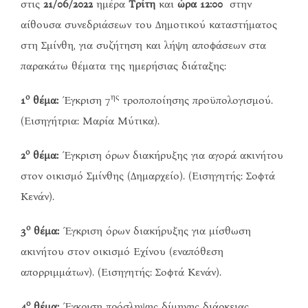
στις
21/06/2022
ημέρα
Τρίτη
και
ώρα 12:00
στην
αίθουσα συνεδριάσεων του Δημοτικού καταστήματος
στη Σμίνθη, για συζήτηση και λήψη αποφάσεων στα
παρακάτω θέματα της ημερήσιας διάταξης:
ο
ης
1
θέμα:
Έγκριση 7
τροποποίησης προϋπολογισμού.
(Εισηγήτρια: Μαρία Μύτικα).
ο
2
θέμα:
Έγκριση όρων διακήρυξης για αγορά ακινήτου
στον οικισμό Σμίνθης (Δημαρχείο). (Εισηγητής: Σοφτά
Κενάν).
ο
3
θέμα:
Έγκριση όρων διακήρυξης για μίσθωση
ακινήτου στον οικισμό Εχίνου (εναπόθεση
απορριμμάτων). (Εισηγητής: Σοφτά Κενάν).
ο
4
θέμα:
Έγκριση πρόσληψης δίμηνης διάρκειας