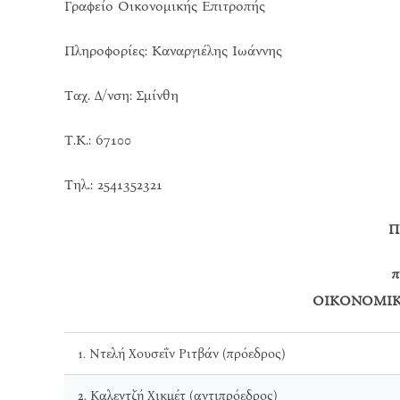
Γραφείο Οικονομικής Επιτροπής
Πληροφορίες: Καναργιέλης Ιωάννης
Ταχ. Δ/νση: Σμίνθη
Τ.Κ.: 67100
Τηλ.: 2541352321
Π
π
ΟΙΚΟΝΟΜΙΚ
1. Ντελή Χουσεΐν Ριτβάν (πρόεδρος)
2. Καλεντζή Χικμέτ (αντιπρόεδρος)