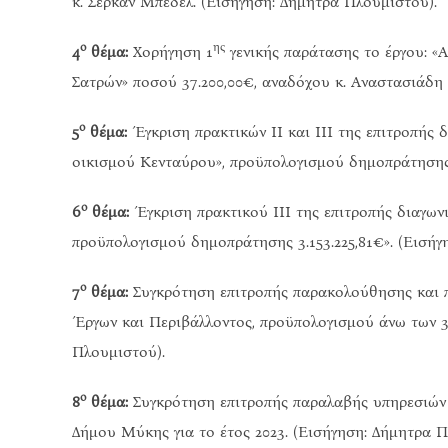
κ. Σερκάν Μπεδέλ. (Εισήγηση: Δήμητρα Πλουμιστού).
ο
ης
4
θέμα:
Χορήγηση 1
γενικής παράτασης το έργου: «
Σατρών» ποσού 37.200,00€, αναδόχου κ. Αναστασιάδη
ο
5
θέμα:
Έγκριση πρακτικών ΙΙ και ΙΙΙ της επιτροπής
οικισμού Κενταύρου», προϋπολογισμού δημοπράτησης 
ο
6
θέμα:
Έγκριση πρακτικού ΙΙΙ της επιτροπής διαγων
προϋπολογισμού δημοπράτησης 3.153.225,81€». (Εισήγ
ο
7
θέμα:
Συγκρότηση επιτροπής παρακολούθησης και π
Έργων και Περιβάλλοντος, προϋπολογισμού άνω των 30
Πλουμιστού).
ο
8
θέμα:
Συγκρότηση επιτροπής παραλαβής υπηρεσιών 
Δήμου Μύκης για το έτος 2023. (Εισήγηση: Δήμητρα Π