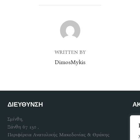
POST AUTHOR
WRITTEN BY
DimosMykis
ΔΙΕΥΘΥΝΣΗ
Α
Σμίνθη,
Γίν
Ξάνθη 67 150 ,
Περιφέρεια Ανατολικής Μακεδονίας & Θράκης