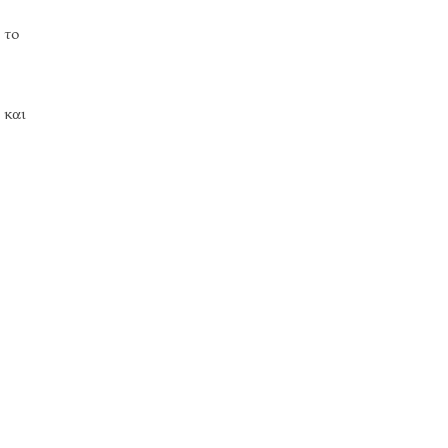
 το
 και