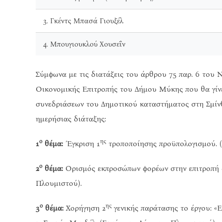
3. Γκέντς Μπασά Γιουξέλ
4. Μπουγιουκλού Χουσεΐν
Σύμφωνα με τις διατάξεις του άρθρου 75 παρ. 6 του 
Οικονομικής Επιτροπής του Δήμου Μύκης που θα γίν
συνεδριάσεων του Δημοτικού καταστήματος στη Σμίν
ημερήσιας διάταξης:
ο
ης
1
θέμα:
Έγκριση 1
τροποποίησης προϋπολογισμού. (
ο
2
θέμα:
Ορισμός εκπροσώπων φορέων στην επιτροπή δι
Πλουμιστού).
ο
ης
3
θέμα:
Χορήγηση 2
γενικής παράτασης το έργου: «