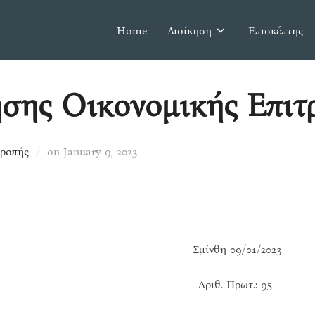
Home
Διοίκηση
Επισκέπτης
ης Οικονομικής Επιτρ
Posted
τροπής
on
January 9, 2023
on
μίνθη 09/01/2023
ριθ. Πρωτ.: 95