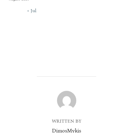
« Jul
POST AUTHOR
WRITTEN BY
DimosMykis