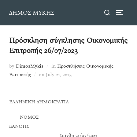
Skip
Search
ΔΗΜΟΣ ΜΥΚΗΣ
to
TOGGLE
for:
content
Πρόσκληση σύγκλησης Οικονομικής
Επιτροπής 26/07/2023
by
DimosMykis
in
Προσκλήσεις Οικονομικής
Posted
Επιτροπής
on
July 21, 2023
on
ΕΛΛΗΝΙΚΗ ΔΗΜΟΚΡΑΤΙΑ
ΝΟΜΟΣ
ΞΑΝΘΗΣ
Σμίνθη 21/07/2023