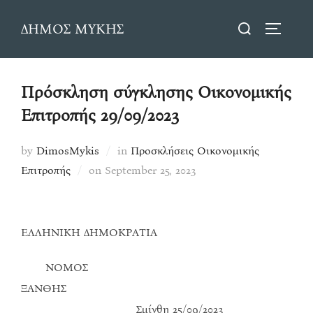
Skip
Search
ΔΗΜΟΣ ΜΥΚΗΣ
to
TOGGLE
for:
content
Πρόσκληση σύγκλησης Οικονομικής
Επιτροπής 29/09/2023
by
DimosMykis
in
Προσκλήσεις Οικονομικής
Posted
Επιτροπής
on
September 25, 2023
on
ΕΛΛΗΝΙΚΗ ΔΗΜΟΚΡΑΤΙΑ
ΝΟΜΟΣ
ΞΑΝΘΗΣ
Σμίνθη 25/09/2023