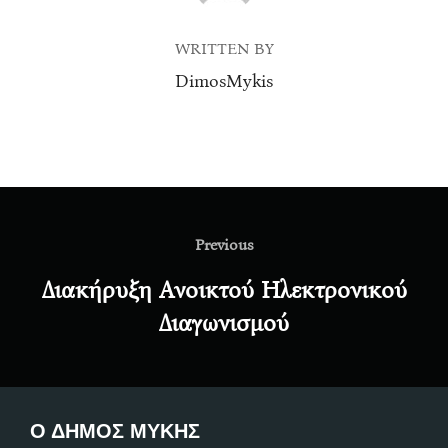
WRITTEN BY
DimosMykis
Post
navigation
Previous
Previous
Διακήρυξη Ανοικτού Ηλεκτρονικού
Διαγωνισμού
Ο ΔΗΜΟΣ ΜΥΚΗΣ