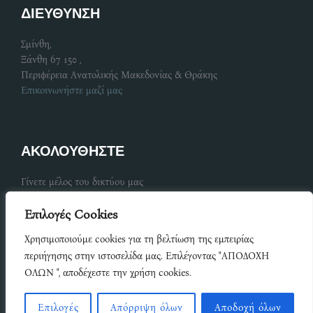
ΔΙΕΥΘΥΝΣΗ
Σμίνθη,
Ξάνθη 67 150 ,
Περιφέρεια Ανατολικής Μακεδονίας & Θράκης
Επικοινωνήστε μαζί μας
ΑΚΟΛΟΥΘΗΣΤΕ
Γίνετε μέλος του δικτύου μας
Επιλογές Cookies
Share
Χρησιμοποιούμε cookies για τη βελτίωση της εμπειρίας
on
Share
περιήγησης στην ιστοσελίδα μας. Επιλέγοντας "ΑΠΟΔΟΧΗ
Facebook
ΟΛΩΝ ", αποδέχεστε την χρήση cookies.
on
Ανάπτυξη Copyright © {since 2015} ΔΗΜΟΣ ΜΥΚΗΣ Όροι
Share
Χρήσης Πολιτική Απορρήτου
LinkedIn
on
Επιλογές
Απόρριψη όλων
Αποδοχή όλων
Share
Inspiro Theme
by
WPZOOM