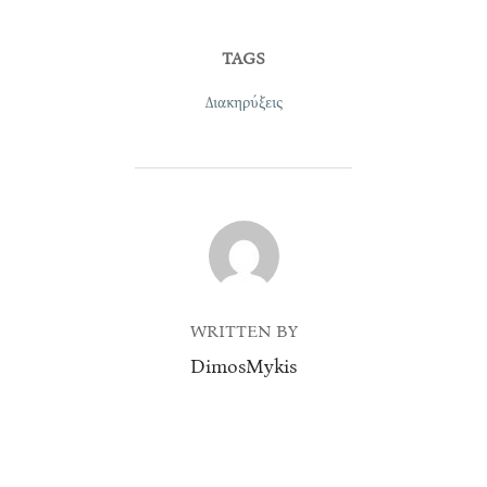
TAGS
Διακηρύξεις
POST AUTHOR
WRITTEN BY
DimosMykis