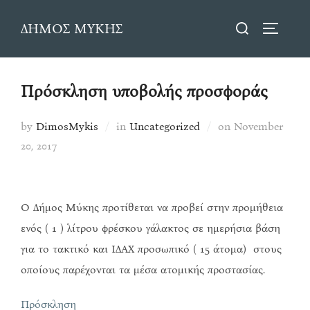
Skip
Search
ΔΗΜΟΣ ΜΥΚΗΣ
to
TOGGLE
for:
content
Πρόσκληση υποβολής προσφοράς
Posted
by
DimosMykis
in
Uncategorized
on
November
on
20, 2017
Ο Δήμος Μύκης προτίθεται να προβεί στην προμήθεια
ενός ( 1 ) λίτρου φρέσκου γάλακτος σε ημερήσια βάση
για το τακτικό και ΙΔΑΧ προσωπικό ( 15 άτομα) στους
οποίους παρέχονται τα μέσα ατομικής προστασίας.
Πρόσκληση