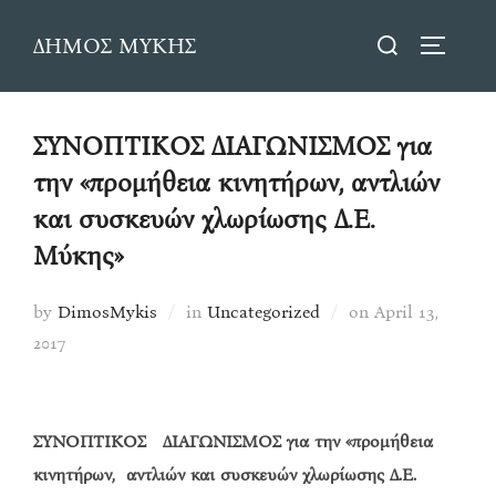
Skip
Search
ΔΗΜΟΣ ΜΥΚΗΣ
to
TOGGLE
for:
content
ΣΥΝΟΠΤΙΚΟΣ ΔΙΑΓΩΝΙΣΜΟΣ για
την «προμήθεια κινητήρων, αντλιών
και συσκευών χλωρίωσης Δ.Ε.
Μύκης»
Posted
by
DimosMykis
in
Uncategorized
on
April 13,
on
2017
ΣΥΝΟΠΤΙΚΟΣ ΔΙΑΓΩΝΙΣΜΟΣ
για την «προμήθεια
κινητήρων, αντλιών και συσκευών χλωρίωσης Δ.Ε.