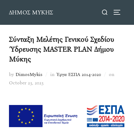
Skip
Search
ΔΗΜΟΣ ΜΥΚΗΣ
to
TOGGLE
for:
content
Σύνταξη Μελέτης Γενικού Σχεδίου
Ύδρευσης MASTER PLAN Δήμου
Μύκης
Posted
by
DimosMykis
in
Έργα ΕΣΠΑ 2014-2020
on
on
October 23, 2023