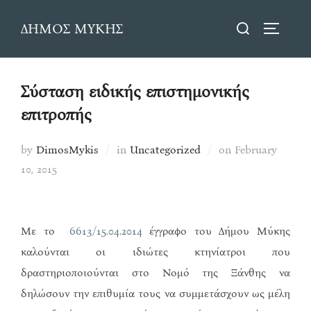
Skip
Search
ΔΗΜΟΣ ΜΥΚΗΣ
to
TOGGLE
for:
content
Σύσταση ειδικής επιστημονικής
επιτροπής
Posted
by
DimosMykis
in
Uncategorized
on
February
on
10, 2015
Με το
6613/15.04.2014
έγγραφο του Δήμου Μύκης
καλούνται οι ιδιώτες κτηνίατροι που
δραστηριοποιούνται στο Νομό της Ξάνθης να
δηλώσουν την επιθυμία τους να συμμετάσχουν ως μέλη