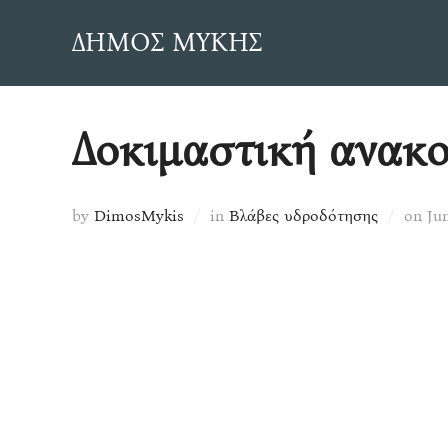
Skip
ΔΗΜΟΣ ΜΥΚΗΣ
to
content
Δοκιμαστική ανακ
Po
by
DimosMykis
in
Βλάβες υδροδότησης
on
Jun
on