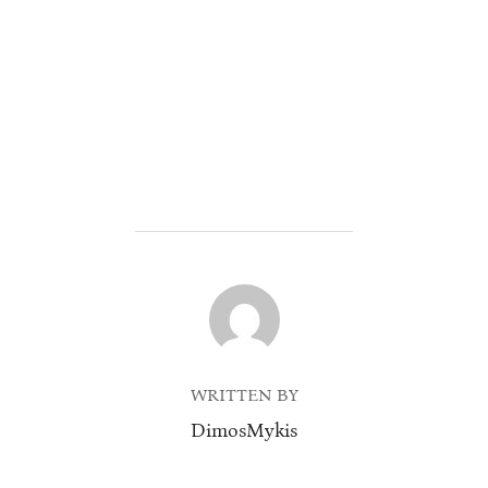
POST AUTHOR
WRITTEN BY
DimosMykis