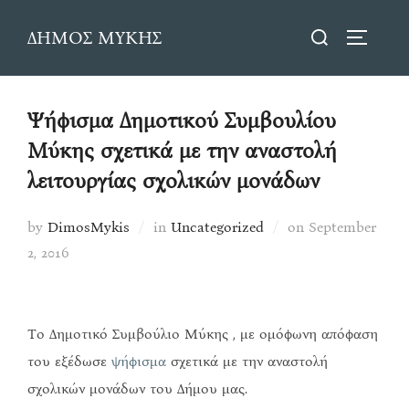
Skip
Search
ΔΗΜΟΣ ΜΥΚΗΣ
to
TOGGLE
for:
content
Ψήφισμα Δημοτικού Συμβουλίου
Μύκης σχετικά με την αναστολή
λειτουργίας σχολικών μονάδων
Posted
by
DimosMykis
in
Uncategorized
on
September
on
2, 2016
Το Δημοτικό Συμβούλιο Μύκης , με ομόφωνη απόφαση
του εξέδωσε
ψήφισμα
σχετικά με την αναστολή
σχολικών μονάδων του Δήμου μας.