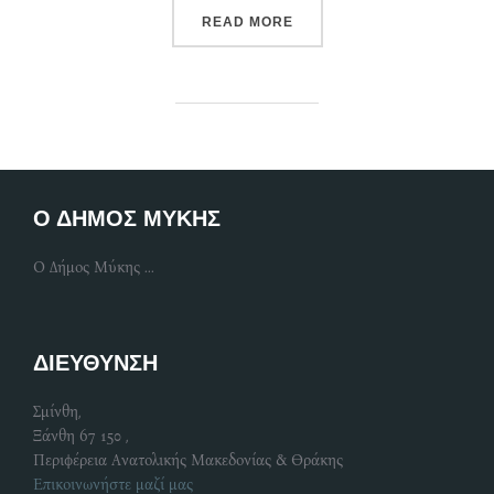
“ΠΑΓΚΌΣΜΙΑ ΗΜΈΡΑ ΑΔΈΣ
READ MORE
Ο ΔΗΜΟΣ ΜΥΚΗΣ
Ο Δήμος Μύκης ...
ΔΙΕΥΘΥΝΣΗ
Σμίνθη,
Ξάνθη 67 150 ,
Περιφέρεια Ανατολικής Μακεδονίας & Θράκης
Επικοινωνήστε μαζί μας