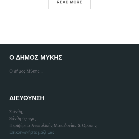
“ΕΠΙΤΥΧΉΣ ΣΥΜΜΕΤΟΧΉ Τ
READ MORE
Ο ΔΗΜΟΣ ΜΥΚΗΣ
Ο Δήμος Μύκης ...
ΔΙΕΥΘΥΝΣΗ
Σμίνθη,
Ξάνθη 67 150 ,
Περιφέρεια Ανατολικής Μακεδονίας & Θράκης
Επικοινωνήστε μαζί μας