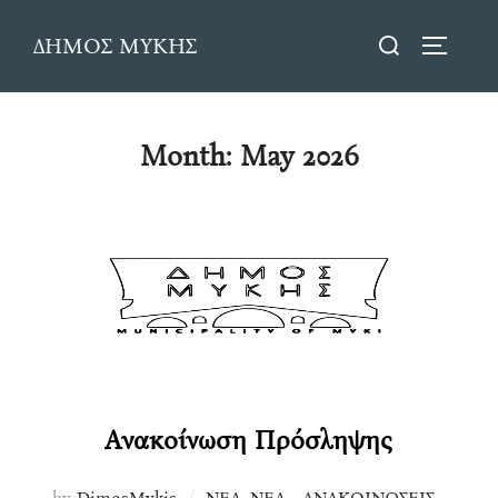
Skip
Search
ΔΗΜΟΣ ΜΥΚΗΣ
to
TOGGLE
for:
content
Month:
May 2026
Ανακοίνωση Πρόσληψης
by
DimosMykis
ΝΕΑ
,
ΝΕΑ - ΑΝΑΚΟΙΝΩΣΕΙΣ -