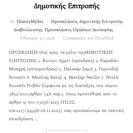
Δημοτικής Επιτροπής
by
DimosMykis
Προσκλήσεις Δημοτικής Επιτροπής
Posted
Διαβούλευσης
,
Προσκλήσεις Οργάνων Διοίκησης
on
February 27, 2026
Comments are Disabled
ΠΡΟΣΚΛΗΣΗ (6η) προς τα μέλη τηςΔΗΜΟΤΙΚΗΣ
ΕΠΙΤΡΟΠΗΣ 1. Κιούρτ Αχμέτ (πρόεδρος) 2. Ραμαδάν
Μπαχρή (αντιπρόεδρος) 5. Παλικάρ Σαμή 3. Γκροσδήλ
Χουσεΐν 6. Μασλάρ Χαλήλ 4. Ματζήρ Νατζιέ 7. Ντελή
Χουσεΐν Ριτβάν Σύμφωνα με τις διατάξεις του νόμου
3852/2010,άρθρο 74Α παρ.1, όπως προστέθηκε από το
άρθρο 9 του ν.5056/2023 (ΥΠ.ΕΣ.
εγκ.1237/94548/06.11.2023), σας προσκαλούμε σε τακτική
συνεδρίαση …