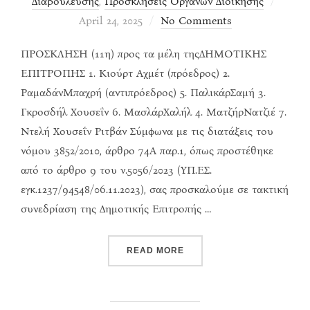
Posted
Διαβούλευσης
,
Προσκλήσεις Οργάνων Διοίκησης
on
April 24, 2025
No Comments
ΠΡΟΣΚΛΗΣΗ (11η) προς τα μέλη τηςΔΗΜΟΤΙΚΗΣ
ΕΠΙΤΡΟΠΗΣ 1. Κιούρτ Αχμέτ (πρόεδρος) 2.
ΡαμαδάνΜπαχρή (αντιπρόεδρος) 5. ΠαλικάρΣαμή 3.
Γκροσδήλ Χουσεΐν 6. ΜασλάρΧαλήλ 4. ΜατζήρΝατζιέ 7.
Ντελή Χουσεΐν Ριτβάν Σύμφωνα με τις διατάξεις του
νόμου 3852/2010, άρθρο 74Α παρ.1, όπως προστέθηκε
από το άρθρο 9 του ν.5056/2023 (ΥΠ.ΕΣ.
εγκ.1237/94548/06.11.2023), σας προσκαλούμε σε τακτική
συνεδρίαση της Δημοτικής Επιτροπής …
“ΠΡΌΣΚΛΗΣΗ ΣΕ ΣΥΝΕΔΡΊ
READ MORE