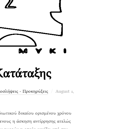
Κατάταξης
Posted
οσλήψεις - Προκηρύξεις
August 1,
on
διωτικού δικαίου ορισμένου χρόνου
μενους η άσκηση αντίρρησης ατελώς