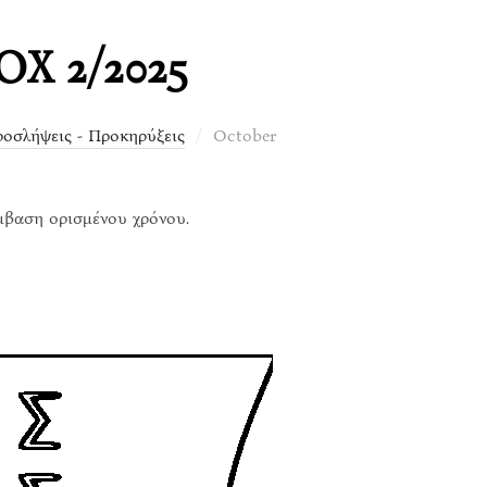
ΟΧ 2/2025
Posted
οσλήψεις - Προκηρύξεις
October
on
μβαση ορισμένου χρόνου.